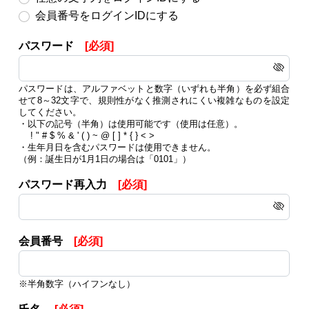
会員番号をログインIDにする
パスワード
[必須]
パスワードは、アルファベットと数字（いずれも半角）を必ず組合
せて8～32文字で、規則性がなく推測されにくい複雑なものを設定
してください。
・以下の記号（半角）は使用可能です（使用は任意）。
! " # $ % & ' ( ) ~ @ [ ] * { } < >
・生年月日を含むパスワードは使用できません。
（例：誕生日が1月1日の場合は「0101」）
パスワード再入力
[必須]
会員番号
[必須]
※半角数字（ハイフンなし）