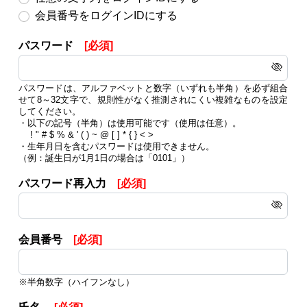
会員番号をログインIDにする
パスワード
[必須]
パスワードは、アルファベットと数字（いずれも半角）を必ず組合
せて8～32文字で、規則性がなく推測されにくい複雑なものを設定
してください。
・以下の記号（半角）は使用可能です（使用は任意）。
! " # $ % & ' ( ) ~ @ [ ] * { } < >
・生年月日を含むパスワードは使用できません。
（例：誕生日が1月1日の場合は「0101」）
パスワード再入力
[必須]
会員番号
[必須]
※半角数字（ハイフンなし）