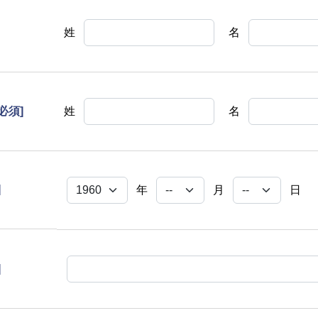
姓
名
[必須]
姓
名
]
年
月
日
]