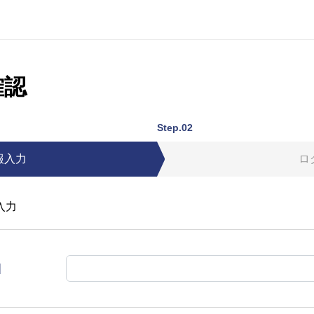
確認
Step.02
報入力
ロ
入力
]