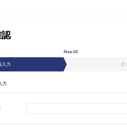
確認
Step.02
報入力
ロ
入力
]