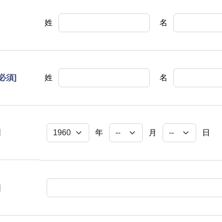
姓
名
[必須]
姓
名
]
年
月
日
]