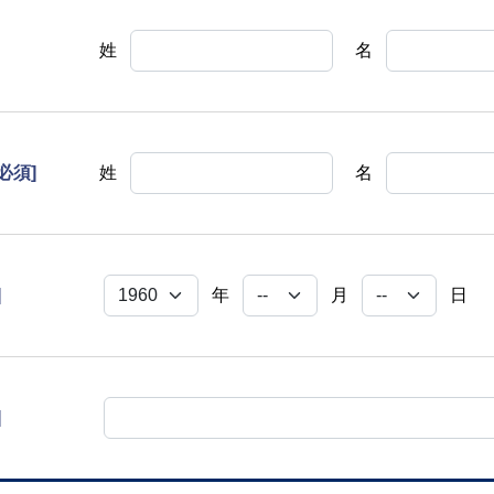
姓
名
[必須]
姓
名
]
年
月
日
]