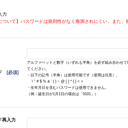
入力
について】パスワードは規則性がなく推測されにくい、また、
アルファベットと数字（いずれも半角）を必ず組み合わせて8
てください。
ド
[必須]
・以下の記号（半角）は使用可能です（使用は任意）。
! " # $ % & ' ( ) ~ @ [ ] * { } < >
・生年月日を含むパスワードは使用できません。
（例：誕生日が1月1日の場合は「0101」）
ド再入力